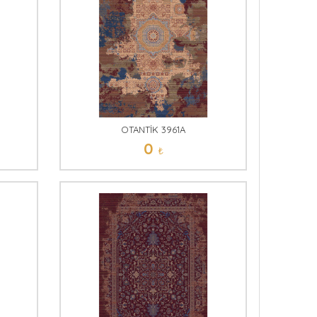
OTANTİK 3961A
0
₺