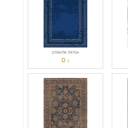
OTANTİK 3970A
0
₺