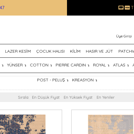
47
T
Üye Girişi
LAZER KESİM
ÇOCUK HALISI
KİLİM
HASIR VE JÜT
PATCH
T
YÜNSER
COTTON
PIERRE CARDIN
ROYAL
ATLAS
↴
↴
↴
↴
↴
↴
POST - PELUŞ
KREASYON
↴
↴
Sırala:
En Düşük Fiyat
En Yüksek Fiyat
En Yeniler