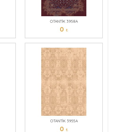
OTANTİK 3958A
0
₺
OTANTİK 3955A
0
₺