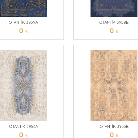
OTANTİK 3959A
OTANTİK 3958B
0
0
₺
₺
OTANTİK 3956A
OTANTİK 3955B
0
0
₺
₺