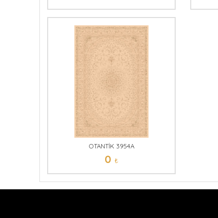
OTANTİK 3954A
0
₺