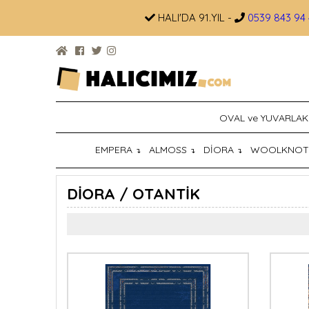
HALI'DA 91.YIL -
0539 843 94 
OVAL ve YUVARLAK
EMPERA
ALMOSS
DİORA
WOOLKNO
↴
↴
↴
DİORA / OTANTİK