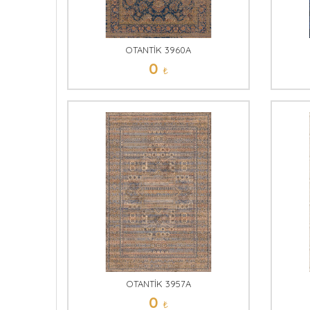
OTANTİK 3960A
0
₺
OTANTİK 3957A
0
₺