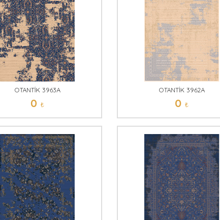
OTANTİK 3963A
OTANTİK 3962A
0
0
₺
₺