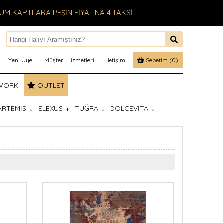
ÜM KARTLARA PEŞİN FİYATINA 4 TAKSİT
Yeni Üye
Müşteri Hizmetleri
İletişim
Sepetim (0)
WORK
OUTLET
ARTEMİS
ELEXUS
TUĞRA
DOLCEVİTA
↴
↴
↴
↴