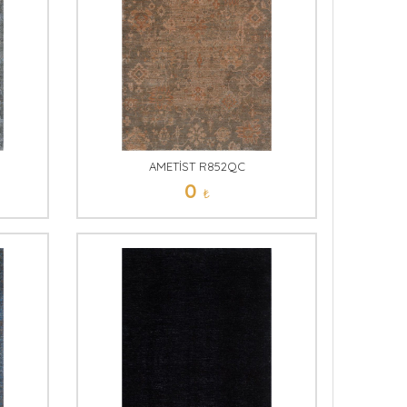
AMETİST R852QC
0
₺