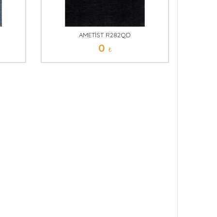
AMETİST R282QD
0
₺