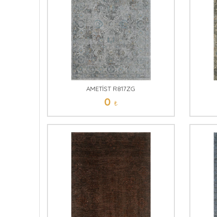
AMETİST R817ZG
0
₺