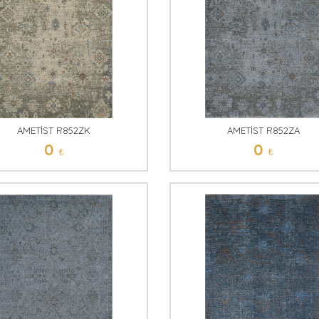
AMETİST R852ZK
AMETİST R852ZA
0
0
₺
₺