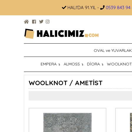
HALI'DA 91.YIL -
0539 843 94 
OVAL ve YUVARLAK
EMPERA
ALMOSS
DİORA
WOOLKNO
↴
↴
↴
WOOLKNOT / AMETİST