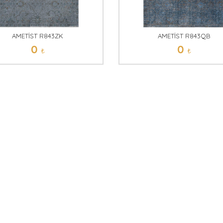
AMETİST R843ZK
AMETİST R843QB
0
0
₺
₺