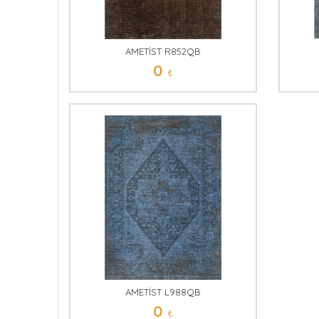
AMETİST R852QB
0
₺
AMETİST L988QB
0
₺