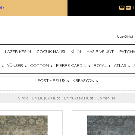
47
T
Üye Girişi
LAZER KESİM
ÇOCUK HALISI
KİLİM
HASIR VE JÜT
PATCH
T
YÜNSER
COTTON
PIERRE CARDIN
ROYAL
ATLAS
↴
↴
↴
↴
↴
↴
POST - PELUŞ
KREASYON
↴
↴
Sırala:
En Düşük Fiyat
En Yüksek Fiyat
En Yeniler