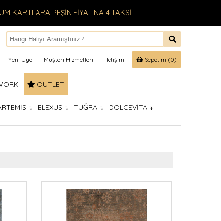
ÜM KARTLARA PEŞİN FİYATINA 4 TAKSİT
Yeni Üye
Müşteri Hizmetleri
İletişim
Sepetim (0)
WORK
OUTLET
ARTEMİS
ELEXUS
TUĞRA
DOLCEVİTA
↴
↴
↴
↴