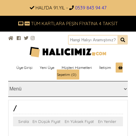
HALI'DA 91.YIL -
0539 843 94 47
TÜM KARTLARA PEŞİN FİYATINA 4 TAKSİT
Üye Girişi
Yeni Üye
Müşteri Hizmetleri
İletişim
Sepetim (0)
/
Sırala:
En Düşük Fiyat
En Yüksek Fiyat
En Yeniler