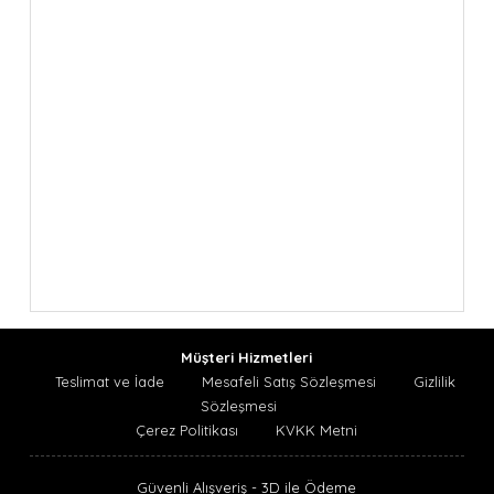
Müşteri Hizmetleri
Teslimat ve İade
Mesafeli Satış Sözleşmesi
Gizlilik
Sözleşmesi
Çerez Politikası
KVKK Metni
Güvenli Alışveriş - 3D ile Ödeme