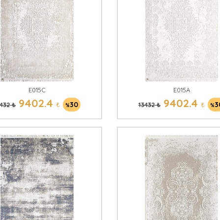
E015C
E015A
9402.4
9402.4
₺
30
₺
3
432 ₺
13432 ₺
%
%