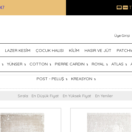
47
T
Üye Girişi
LAZER KESİM
ÇOCUK HALISI
KİLİM
HASIR VE JÜT
PATCH
T
YÜNSER
COTTON
PIERRE CARDIN
ROYAL
ATLAS
↴
↴
↴
↴
↴
↴
POST - PELUŞ
KREASYON
↴
↴
Sırala:
En Düşük Fiyat
En Yüksek Fiyat
En Yeniler