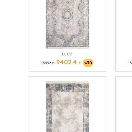
E017B
9402.4
₺
30
13432 ₺
13
%