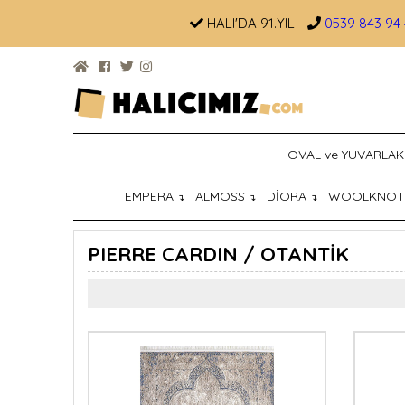
HALI'DA 91.YIL -
0539 843 94 
OVAL ve YUVARLAK
EMPERA
ALMOSS
DİORA
WOOLKNO
↴
↴
↴
PIERRE CARDIN / OTANTİK