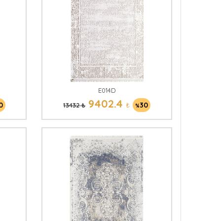
E014D
9402.4
0
₺
30
13432 ₺
%