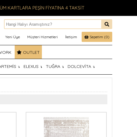
ÜM KARTLARA PEŞİN FİYATINA 4 TAKSİT
Yeni Üye
Müşteri Hizmetleri
İletişim
Sepetim (0)
WORK
OUTLET
ARTEMİS
ELEXUS
TUĞRA
DOLCEVİTA
↴
↴
↴
↴