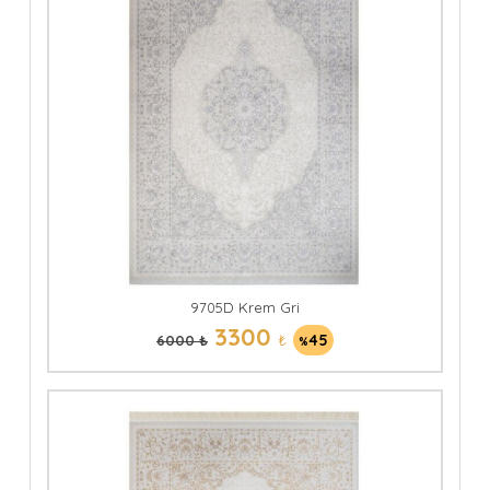
9705D Krem Gri
3300
₺
45
6000 ₺
%