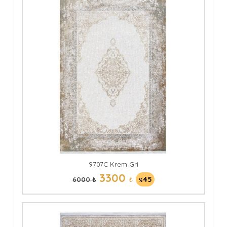
9707C Krem Gri
3300
₺
45
6000 ₺
%