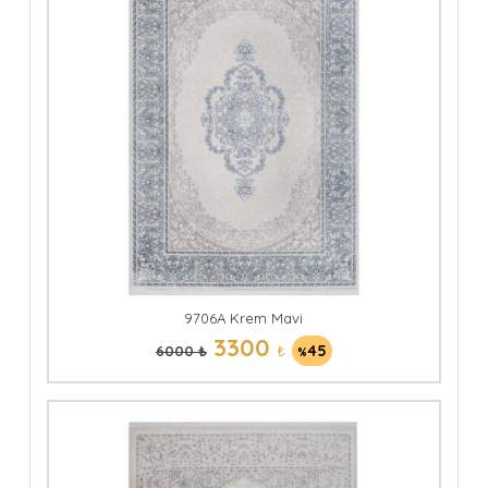
9706A Krem Mavi
3300
₺
45
6000 ₺
%