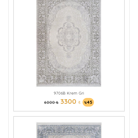
9706B Krem Gri
3300
₺
45
6000 ₺
%