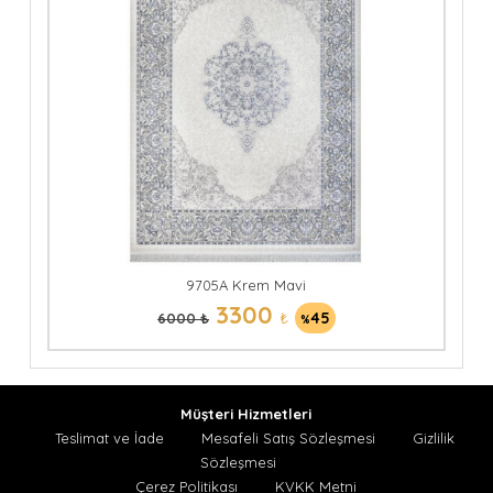
9705A Krem Mavi
3300
₺
45
6000 ₺
%
Müşteri Hizmetleri
Teslimat ve İade
Mesafeli Satış Sözleşmesi
Gizlilik
Sözleşmesi
Çerez Politikası
KVKK Metni