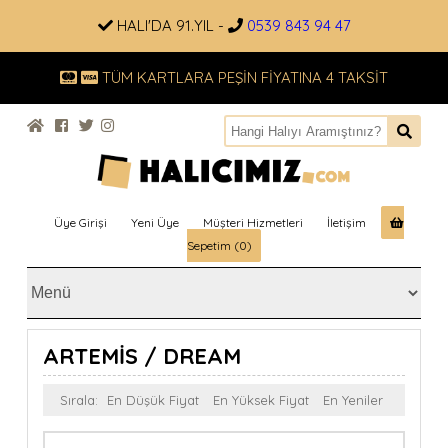
HALI'DA 91.YIL -
0539 843 94 47
TÜM KARTLARA PEŞİN FİYATINA 4 TAKSİT
Üye Girişi
Yeni Üye
Müşteri Hizmetleri
İletişim
Sepetim (0)
ARTEMİS / DREAM
Sırala:
En Düşük Fiyat
En Yüksek Fiyat
En Yeniler