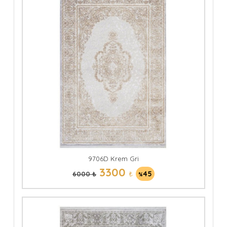
9706D Krem Gri
3300
₺
45
6000 ₺
%