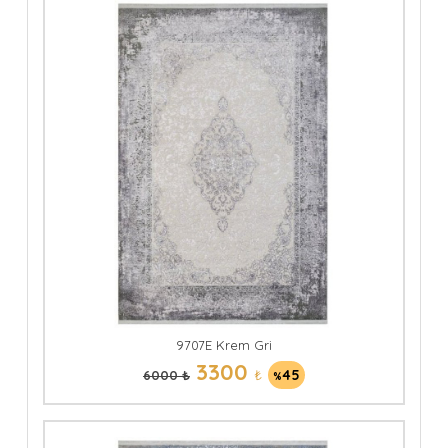
9707E Krem Gri
3300
₺
45
6000 ₺
%