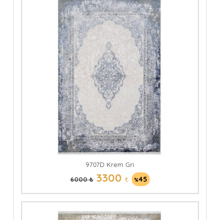
9707D Krem Gri
3300
₺
45
6000 ₺
%