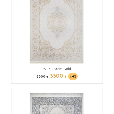
9705B Krem Gold
3300
₺
45
6000 ₺
%