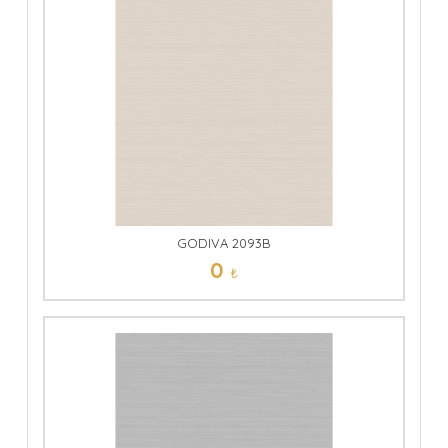
GODIVA 2093B
0
₺