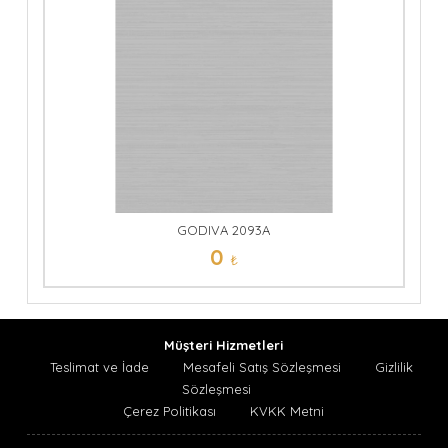
GODIVA 2093A
0
₺
Müşteri Hizmetleri
Teslimat ve İade
Mesafeli Satış Sözleşmesi
Gizlilik
Sözleşmesi
Çerez Politikası
KVKK Metni