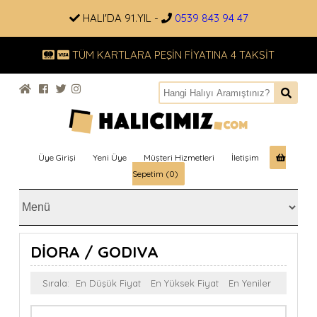
HALI'DA 91.YIL -
0539 843 94 47
TÜM KARTLARA PEŞİN FİYATINA 4 TAKSİT
Üye Girişi
Yeni Üye
Müşteri Hizmetleri
İletişim
Sepetim (0)
DİORA / GODIVA
Sırala:
En Düşük Fiyat
En Yüksek Fiyat
En Yeniler