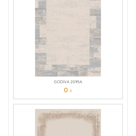
GODIVA 2095A
0
₺