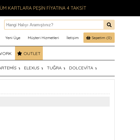
ÜM KARTLARA PEŞİN FİYATINA 4 TAKSİT
Yeni Üye
Müşteri Hizmetleri
İletişim
Sepetim (0)
WORK
OUTLET
ARTEMİS
ELEXUS
TUĞRA
DOLCEVİTA
↴
↴
↴
↴