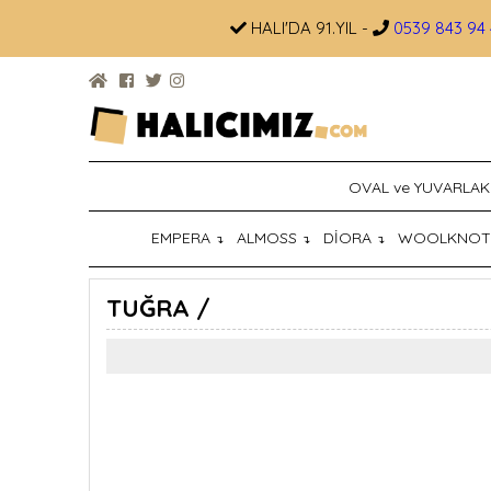
HALI'DA 91.YIL -
0539 843 94 
OVAL ve YUVARLAK
EMPERA
ALMOSS
DİORA
WOOLKNO
↴
↴
↴
TUĞRA /