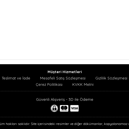
Müşteri Hizmetleri
Teslimat ve İade
Mesafeli Satış Sözleşmesi
Gizlilik Sözleşmesi
Çerez Politikası
KVKK Metni
Güvenli Alışveriş - 3D ile Ödeme
 tüm hakları saklıdır. Site içerisindeki resimler ve diğer dökümanlar, kopyalanamaz 