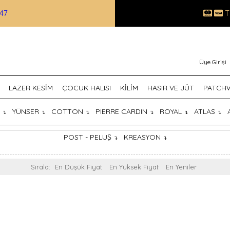
47
T
Üye Girişi
LAZER KESİM
ÇOCUK HALISI
KİLİM
HASIR VE JÜT
PATCH
T
YÜNSER
COTTON
PIERRE CARDIN
ROYAL
ATLAS
↴
↴
↴
↴
↴
↴
POST - PELUŞ
KREASYON
↴
↴
Sırala:
En Düşük Fiyat
En Yüksek Fiyat
En Yeniler