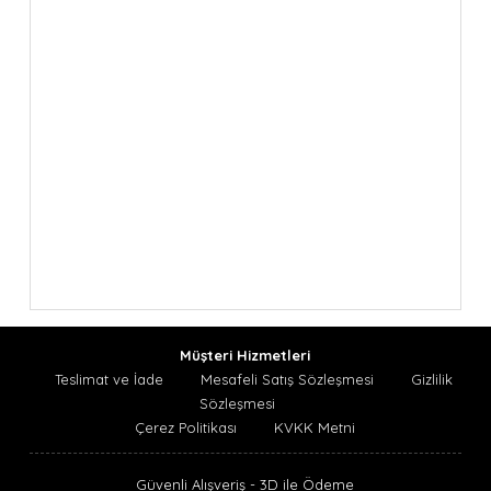
Müşteri Hizmetleri
Teslimat ve İade
Mesafeli Satış Sözleşmesi
Gizlilik
Sözleşmesi
Çerez Politikası
KVKK Metni
Güvenli Alışveriş - 3D ile Ödeme