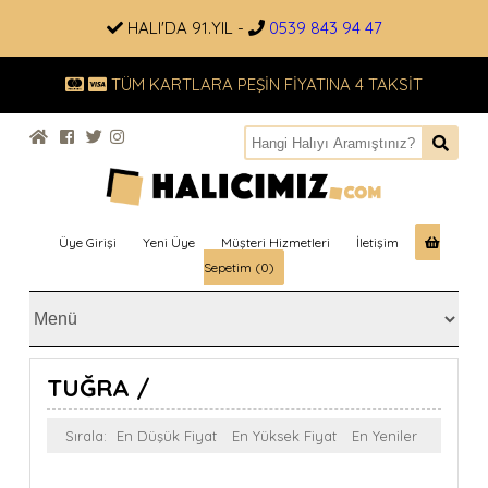
HALI'DA 91.YIL -
0539 843 94 47
TÜM KARTLARA PEŞİN FİYATINA 4 TAKSİT
Üye Girişi
Yeni Üye
Müşteri Hizmetleri
İletişim
Sepetim (0)
TUĞRA /
Sırala:
En Düşük Fiyat
En Yüksek Fiyat
En Yeniler